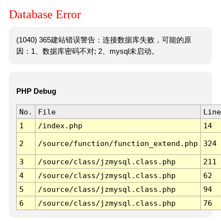
Database Error
(1040) 365建站错误警告：连接数据库失败，可能的原
因：1、数据库密码不对; 2、mysql未启动。
PHP Debug
No.
File
Line
1
/index.php
14
2
/source/function/function_extend.php
324
3
/source/class/jzmysql.class.php
211
4
/source/class/jzmysql.class.php
62
5
/source/class/jzmysql.class.php
94
6
/source/class/jzmysql.class.php
76