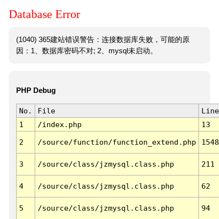
Database Error
(1040) 365建站错误警告：连接数据库失败，可能的原
因：1、数据库密码不对; 2、mysql未启动。
PHP Debug
No.
File
Line
1
/index.php
13
2
/source/function/function_extend.php
1548
3
/source/class/jzmysql.class.php
211
4
/source/class/jzmysql.class.php
62
5
/source/class/jzmysql.class.php
94