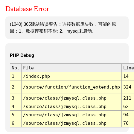
Database Error
(1040) 365建站错误警告：连接数据库失败，可能的原
因：1、数据库密码不对; 2、mysql未启动。
PHP Debug
No.
File
Line
1
/index.php
14
2
/source/function/function_extend.php
324
3
/source/class/jzmysql.class.php
211
4
/source/class/jzmysql.class.php
62
5
/source/class/jzmysql.class.php
94
6
/source/class/jzmysql.class.php
76